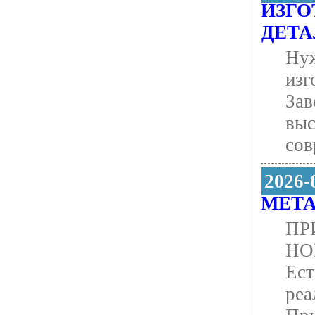
ИЗГО
ДЕТА
Нуж
изг
Зав
выс
сов
2026-
МЕТ
ПР
НО
Ест
реа