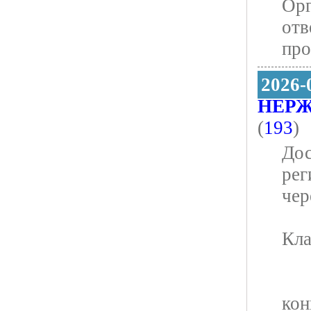
Орг
отв
про
2026-
НЕР
(
193
)
Дос
рег
чер
Кла
кон