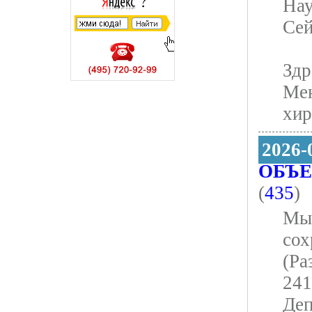
Нау
Сей
Здр
Мен
хир
2026-
ОБЪЕ
(
435
)
Мы 
сох
(Ра
241
Деп