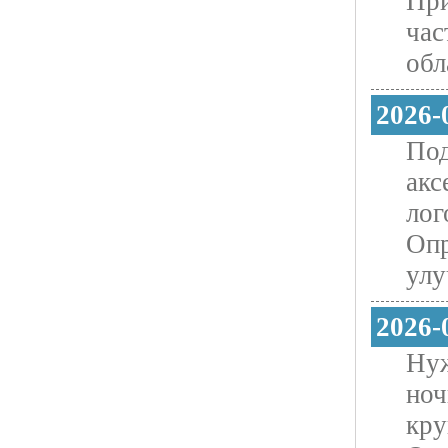
При
час
обл
2026-
Под
акс
лог
Опр
улу
2026-
Нуж
ноч
кру