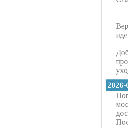
Вep
иде
Доб
про
ухо
2026-
Поп
мос
дос
Пос