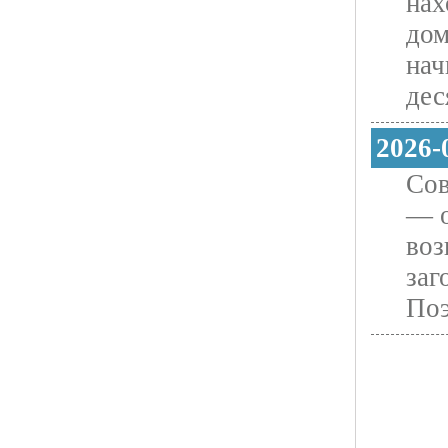
нах
дом
нач
дес
2026-
Сов
— о
воз
заг
Поэ