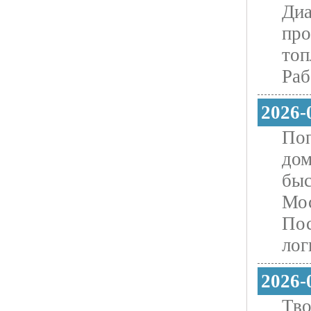
Диа
про
топ
Раб
2026-
Поп
дом
быс
Мос
Пос
лог
2026-
Тво