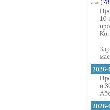
.
(
78
Про
10-
про
Коп
Здр
мас
2026-
Про
и 3
Або
2026-