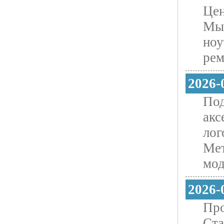
Цен
Мы 
ноу
рем
2026-
Под
акс
лог
Мет
мод
2026-
Пpo
Ста