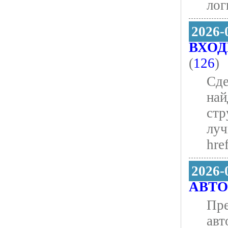
лог
2026-
ВХОД
(
126
)
Сде
най
стр
луч
hre
2026-
АВТ
Пре
авт