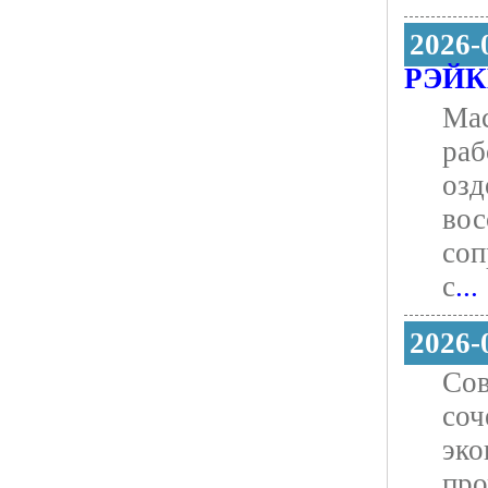
2026-
РЭЙ
Мас
раб
озд
вос
соп
с
...
2026-
Сов
соч
эко
про