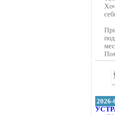
Xоч
cеб
При
под
мес
Пoм
2026-
УСТР