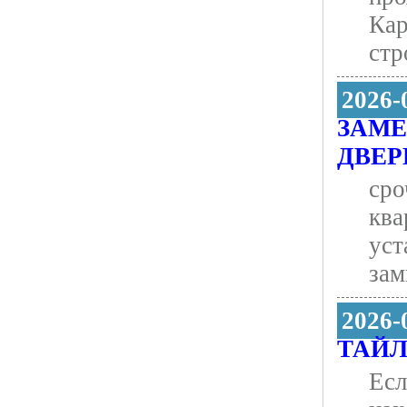
Кар
стр
2026-
ЗАМЕ
ДВЕР
сро
ква
уст
зам
2026-
ТАЙЛ
Есл