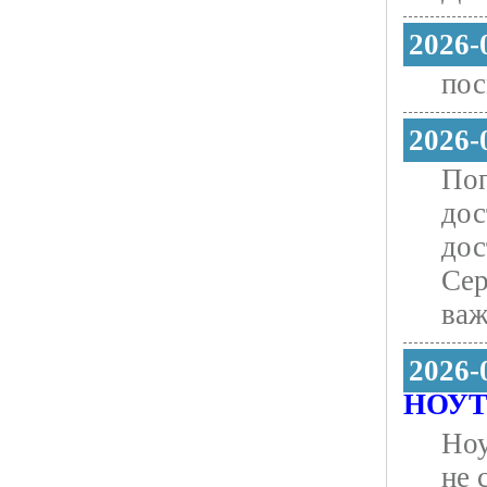
2026-
пос
2026-
Поп
дос
дос
Сер
важ
2026-
НОУТ
Ноу
не 