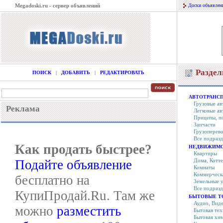
Megadoski.ru - сервер объявлений
Доски объявлен
Разде
ПОИСК
|
ДОБАВИТЬ
|
РЕДАКТИРОВАТЬ
АВТОТРАНС
Грузовые а
Реклама
Легковые а
Прицепы, п
Запчасти
Грузоперево
Все подраз
Как продать быстрее?
НЕДВИЖИМ
Квартиры
Подайте объявление
Дома, Котт
Комнаты
Коммерческ
бесплатно на
Земельные 
Все подраз
КупиПродай.Ru. Там же
БЫТОВЫЕ Т
Аудио, Вид
можно
разместить
Бытовая тех
Бытовая хи