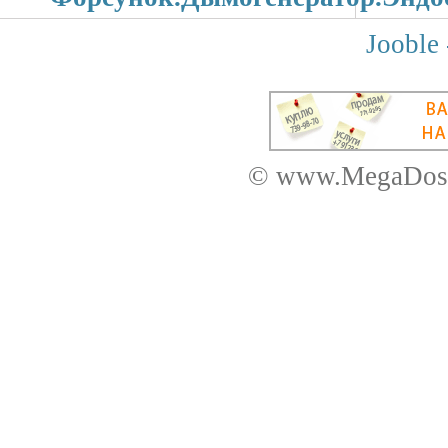
Jooble
© www.MegaDosk