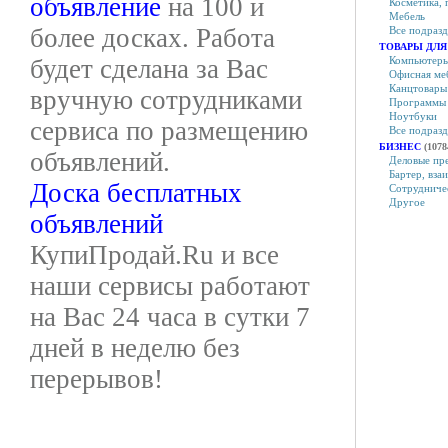
объявление
на 100 и
Косметика,
Мебель
более досках. Работа
Все подраз
ТОВАРЫ ДЛЯ
будет сделана за Вас
Компьютеры
Офисная ме
Канцтовары
вручную сотрудниками
Программы
Ноутбуки
сервиса по размещению
Все подраз
БИЗНЕС
(1078
объявлений.
Деловые пр
Бартер, вза
Доска бесплатных
Сотрудниче
Другое
объявлений
КупиПродай.Ru и все
наши сервисы работают
на Вас 24 часа в сутки 7
дней в неделю без
перерывов!