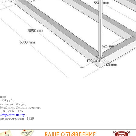
щика
,000 руб.
ое лицо:
Ильдар
Челябинск, Ленина проспект
:
89080679135
Отправить почту
тво просмотров:
1929