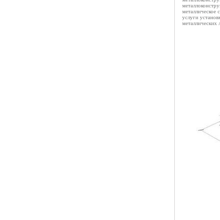
металлоконстру
металлическое с
услуги установ
металлических л