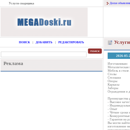
Услуги сварщика
Доски объявлен
Услуги
ПОИСК
|
ДОБАВИТЬ
|
РЕДАКТИРОВАТЬ
2026-05-
Реклама
Изготавливаю:
Металлическая 
Мебель в стиле
Столы
Стеллажи
Опоры
Каркасы
Заборы
Ограждения и д
Преимущества р
- Высокое качес
- Индивидуальн
- Опыт
- Чёткие сроки 
- Конкурентные
- Гарантия на р
Вы могли найти
изготовление м
металлоконстру