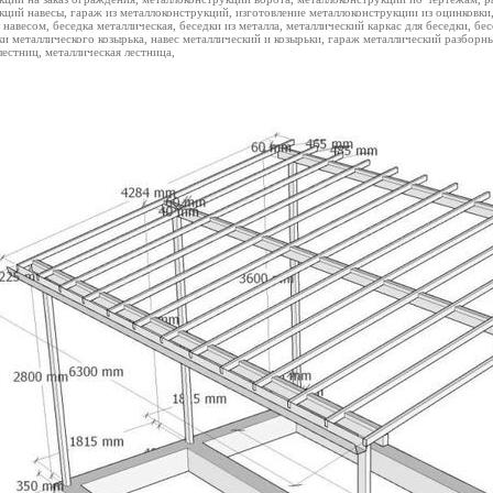
кций навесы, гараж из металлоконструкций, изготовление металлоконструкции из оцинковки,
 навесом, беседка металлическая, беседки из металла, металлический каркас для беседки, бес
ки металлического козырька, навес металлический и козырьки, гараж металлический разборны
естниц, металлическая лестница,