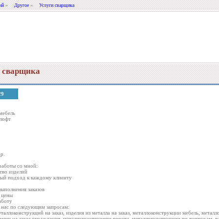
ий
»
Другое
»
Услуги сварщика
 сварщика
29
мебель
 лофт
р.
аботы со мной:
тво изделий
ый подход к каждому клиенту
выполнения заказов
 цены
аботу
 нас по следующим запросам:
еталлоконструкций на заказ, изделия из металла на заказ, металлоконструкции мебель, мета
кции на заказ ограждения, металлоконструкции ворота, металлоконструкции по чертежам, р