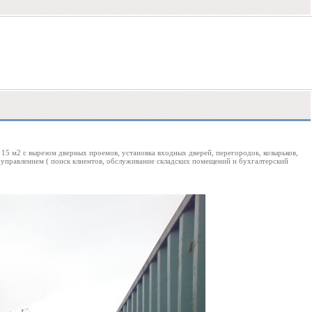
 15 м2 с вырезом дверных проемов, установка входных дверей, перегородок, козырьков,
 управлением ( поиск клиентов, обслуживание складских помещений и бухгалтерский