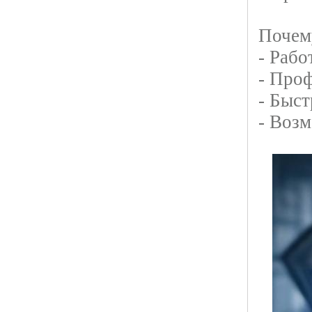
Почем
- Рабо
- Про
- Быст
- Возм