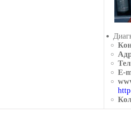
Диаг
Кон
Адр
Тел
E-m
ww
htt
Кол