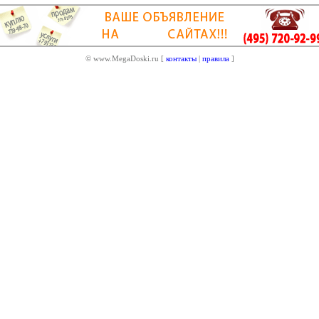
© www.MegaDoski.ru [
контакты
|
правила
]