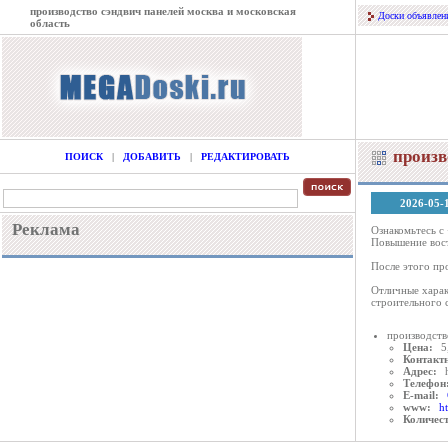
производство сэндвич панелей москва и московская
Доски объявлен
область
произв
ПОИСК
|
ДОБАВИТЬ
|
РЕДАКТИРОВАТЬ
2026-05-
Реклама
Ознакомьтесь с
Повышение вост
После этого пр
Отличные харак
строительного 
производств
Цена:
5
Контактн
Адрес:
Телефон
E-mail:
www:
h
Количес