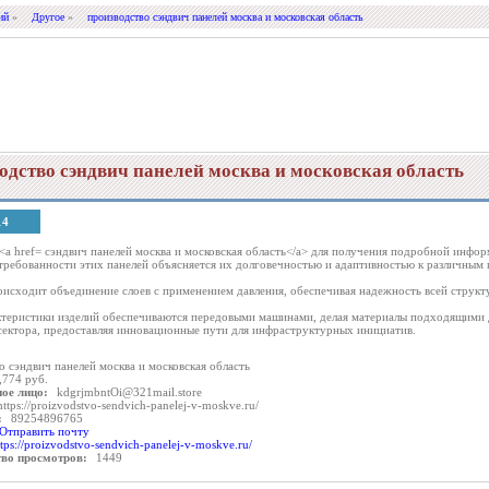
ий
»
Другое
»
производство сэндвич панелей москва и московская область
одство сэндвич панелей москва и московская область
14
 <a href= сэндвич панелей москва и московская область</a> для получения подробной инфор
ребованности этих панелей объясняется их долговечностью и адаптивностью к различным
оисходит объединение слоев с применением давления, обеспечивая надежность всей структ
теристики изделий обеспечиваются передовыми машинами, делая материалы подходящими 
сектора, предоставляя инновационные пути для инфраструктурных инициатив.
о сэндвич панелей москва и московская область
,774 руб.
ое лицо:
kdgrjmbntOi@321mail.store
https://proizvodstvo-sendvich-panelej-v-moskve.ru/
:
89254896765
Отправить почту
ttps://proizvodstvo-sendvich-panelej-v-moskve.ru/
тво просмотров:
1449