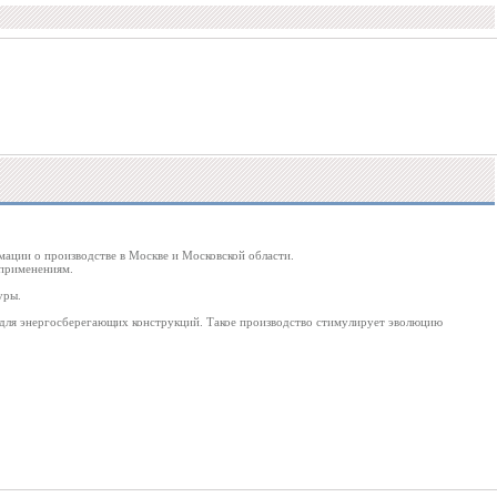
мации о производстве в Москве и Московской области.
 применениям.
уры.
для энергосберегающих конструкций. Такое производство стимулирует эволюцию