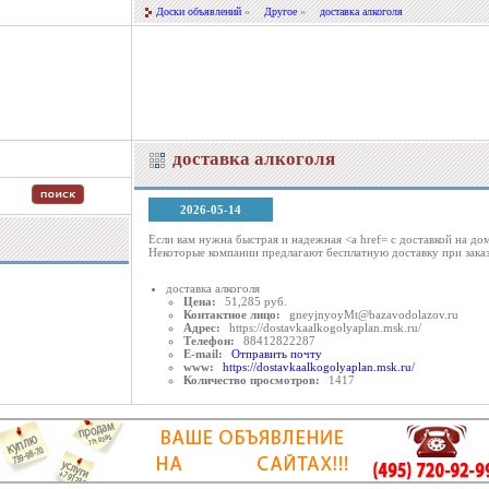
Доски объявлений
»
Другое
»
доставка алкоголя
доставка алкоголя
2026-05-14
Если вам нужна быстрая и надежная <a href= с доставкой на до
Некоторые компании предлагают бесплатную доставку при зака
доставка алкоголя
Цена:
51,285 руб.
Контактное лицо:
gneyjnyoyMt@bazavodolazov.ru
Адрес:
https://dostavkaalkogolyaplan.msk.ru/
Телефон:
88412822287
E-mail:
Отправить почту
www:
https://dostavkaalkogolyaplan.msk.ru/
Количество просмотров:
1417