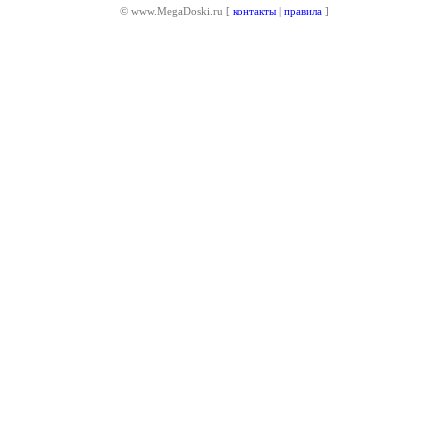
© www.MegaDoski.ru [
контакты
|
правила
]