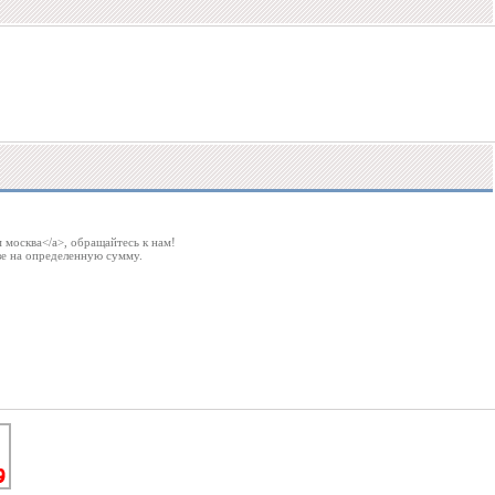
м москва</a>, обращайтесь к нам!
зе на определенную сумму.