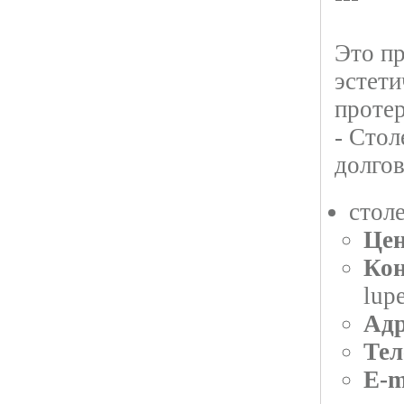
Это пр
эстети
протер
- Сто
долго
стол
Цен
Кон
lup
Адр
Тел
E-m