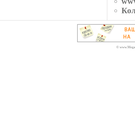
ww
Кол
© www.MegaD