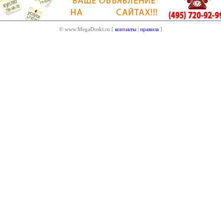
© www.MegaDoski.ru [
контакты
|
правила
]