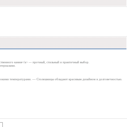
сственного камня</a> — прочный, стильный и практичный выбор.
атериалами.
высокими температурами. --- Столешницы обладают красивым дизайном и долговечностью.