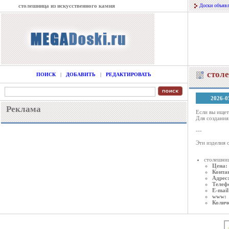
столешница из искусственного камня
Доски объяв
стол
ПОИСК
|
ДОБАВИТЬ
|
РЕДАКТИРОВАТЬ
2026-0
Реклама
Если вы ищет
Для создания
---
Эти изделия 
столешниц
Цена:
Конта
Адрес
Телеф
E-mail
www:
Колич