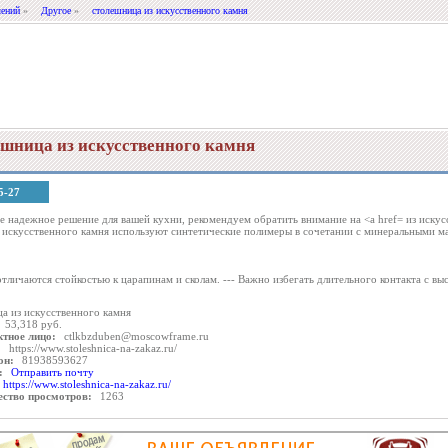
лений
»
Другое
»
столешница из искусственного камня
ешница из искусственного камня
5-27
е надежное решение для вашей кухни, рекомендуем обратить внимание на <a href= из иску
 искусственного камня используют синтетические полимеры в сочетании с минеральными м
отличаются стойкостью к царапинам и сколам. --- Важно избегать длительного контакта с 
а из искусственного камня
53,318 руб.
ктное лицо:
ctlkbzduben@moscowframe.ru
:
https://www.stoleshnica-na-zakaz.ru/
он:
81938593627
:
Отправить почту
https://www.stoleshnica-na-zakaz.ru/
ество просмотров:
1263