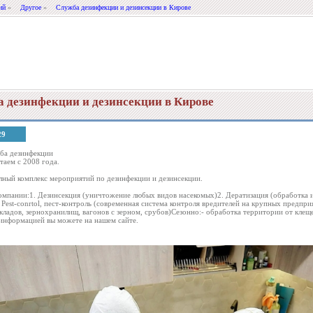
ий
»
Другое
»
Служба дезинфекции и дезинсекции в Кирове
 дезинфекции и дезинсекции в Кирове
29
ба дезинфекции
аем с 2008 года.
ный комплекс мероприятий по дезинфекции и дезинсекции.
омпании:1. Дезинсекция (уничтожение любых видов насекомых)2. Дератизация (обработка и
. Pest-conrtol, пест-контроль (современная система контроля вредителей на крупных предп
кладов, зернохранилищ, вагонов с зерном, срубов)Сезонно:- обработка территории от кле
 информацией вы можете на нашем сайте.