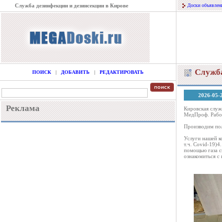
Служба дезинфекции и дезинсекции в Кирове
Доски объявлен
Служба
ПОИСК
|
ДОБАВИТЬ
|
РЕДАКТИРОВАТЬ
2026-05-
Реклама
Кировская служ
МедПроф. Работ
Производим пол
Услуги нашей к
т.ч. Covid-19)4
помощью газа с
ознакомиться с