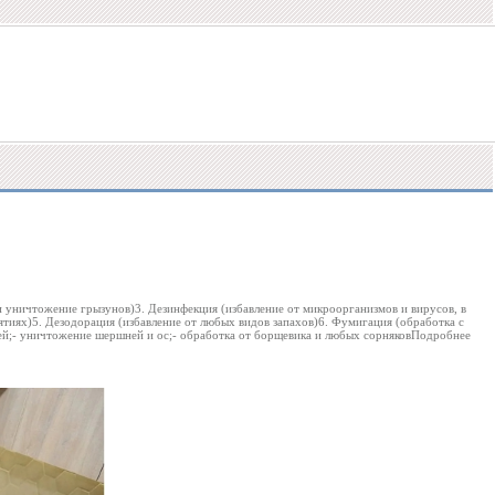
 уничтожение грызунов)3. Дезинфекция (избавление от микроорганизмов и вирусов, в
риятиях)5. Дезодорация (избавление от любых видов запахов)6. Фумигация (обработка с
щей;- уничтожение шершней и ос;- обработка от борщевика и любых сорняковПодробнее