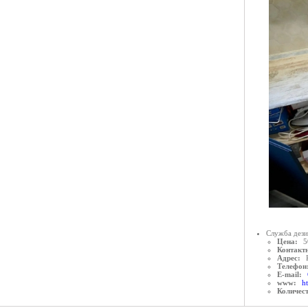
Служба дези
Цена:
5
Контактн
Адрес:
Телефон
E-mail:
www:
ht
Количес