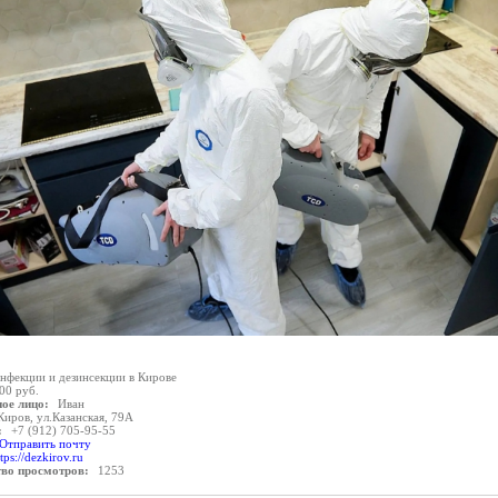
нфекции и дезинсекции в Кирове
00 руб.
ое лицо:
Иван
Киров, ул.Казанская, 79А
:
+7 (912) 705-95-55
Отправить почту
tps://dezkirov.ru
тво просмотров:
1253