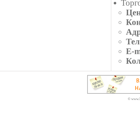
Торг
Цен
Кон
Адр
Тел
E-m
Кол
© www.