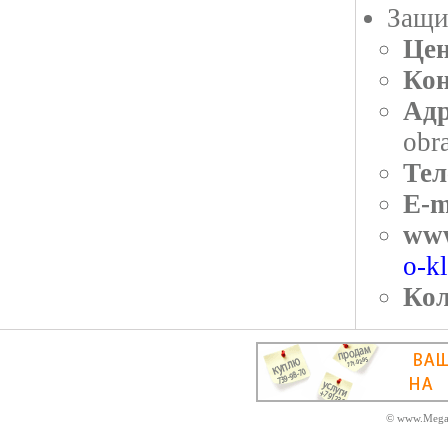
Защи
Цен
Кон
Адр
obr
Тел
E-m
ww
o-k
Кол
© www.MegaD