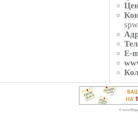
Цен
Кон
spw
Адр
Тел
E-m
ww
Кол
© www.MegaD