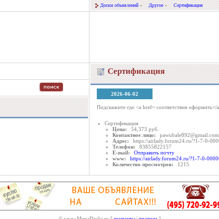
Доски объявлений
»
Другое
»
Сертификация
Сертификация
2026-06-02
Подскажите где <a href= соответствия оформить</
Сертификация
Цена:
54,373 руб.
Контактное лицо:
pawubale892@gmail.com
Адрес:
https://airlady.forum24.ru/?1-7-0-
Телефон:
83855822157
E-mail:
Отправить почту
www:
https://airlady.forum24.ru/?1-7-0-0
Количество просмотров:
1215
© www.MegaDoski.ru [
контакты
|
правила
]