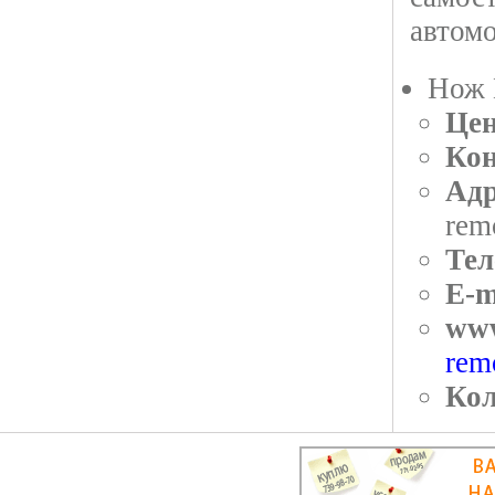
автом
Нож 
Цен
Кон
Адр
rem
Тел
E-m
ww
rem
Кол