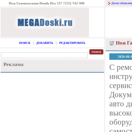
Нож Газонокосилки Honda Hrx 537 72511 Vh7 000
Доски объявлен
Нож Га
ПОИСК
|
ДОБАВИТЬ
|
РЕДАКТИРОВАТЬ
2026-06-
Реклама
С рем
инстру
серви
Докуме
авто д
высок
оборуд
самос